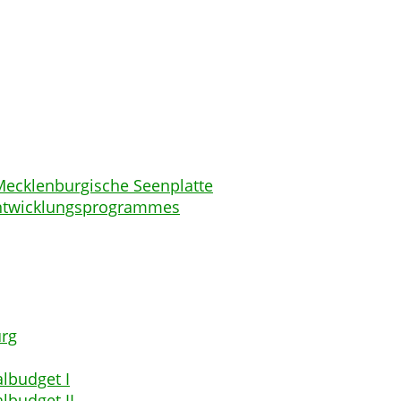
ecklenburgische Seenplatte
entwicklungsprogrammes
rg
albudget I
lbudget II