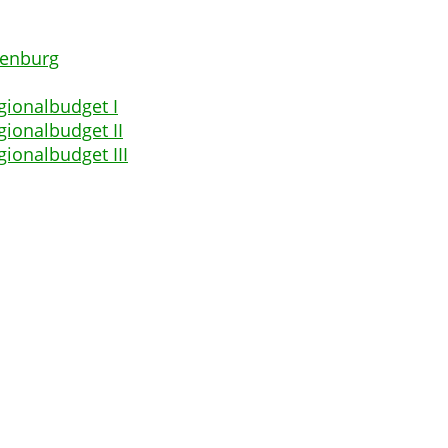
enburg
gionalbudget I
gionalbudget II
gionalbudget III